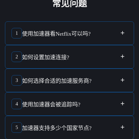
常见问题
+
1
使用
加速器
看
Netflix
可以吗?
使用
加速器
可以帮助您提升网络速度和连接稳定性，从而提
高观看
Netflix
等视频服务的体验。不过值得注意的是，具体
+
2
如何
设置加速连接
?
效果可能受到服务提供商和网络环境的影响。
要
设置加速连接
，您只需通过一键连接功能进行操作，简单
易懂，无需复杂的技术背景。只要安装完成后，选择合适的
+
3
如何选择合适的
加速服务商
?
节点即可开始使用。
选择合适的
加速服务商
需要考虑多个因素，如
加密技术
的安
全性、连接速度的稳定性和使用的便捷性。选择能提供
免费
+
4
使用
加速器
会被
追踪
吗?
试用
的服务商，可以让您先行体验后再做决定。
使用
加速器
时，优质的服务商会通过
军规加密技术
保护您的
隐私数据不被
追踪
，从而确保网上活动的安全性和私密性。
+
5
加速器
支持多少个
国家节点
?