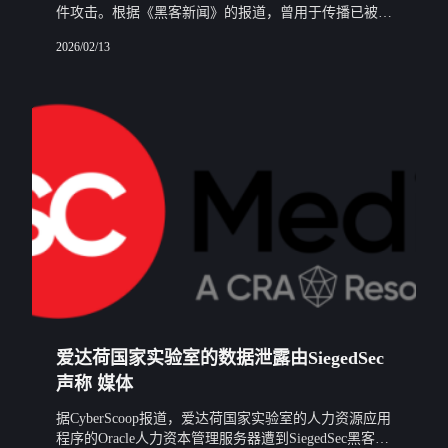
件攻击。根据《黑客新闻》的报道，曾用于传播已被拆
解的QakBot木马（也被称为QBot和Pinkslipbot）的攻击
2026/02/13
技术，现在被应
爱达荷国家实验室的数据泄露由SiegedSec
声称 媒体
据CyberScoop报道，爱达荷国家实验室的人力资源应用
程序的Oracle人力资本管理服务器遭到SiegedSec黑客组