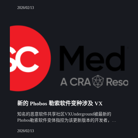
织的攻击，该组织声称已经访问了数十万条用户、员工
2026/02/13
和公民数据。
新的 Phobos 勒索软件变种涉及 VX
知名的恶意软件共享社区VXUnderground被最新的
Phobos勒索软件变体指控为该更新版本的开发者，
BleepingComputer报道。
2026/02/13