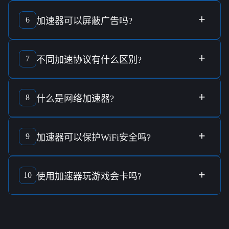
加速器
通常支持多种
国家节点
，这取决于具体的服务商和其
服务器分布情况。在选择服务商时，可参考其提供的节点清
+
6
加速器
可以
屏蔽广告
吗?
单进行选择。
加速器
可能具备
屏蔽广告
的功能，这通常需要通过特定的软
件设置来实现。使用时需确认服务商提供的具体功能列表。
+
7
不同
加速协议
有什么区别?
不同的
加速协议
在
加密强度
、速度优化及兼容性上可能会有
差异。选择适合自己需求的协议，可以最大化提高网络性能
+
8
什么是
网络加速器
?
和安全性。
网络加速器
是一种工具，旨在通过优化网络传输、提高加密
安全等手段来提升用户的网络体验，尤其在使用公共WiFi时
+
9
加速器
可以保护
WiFi安全
吗?
提供额外的
安全防护
。
加速器
可以通过
军规加密技术
，有效保护您的无线网络
WiFi
安全
，避免您的个人信息在公共网络中被窃取。
+
10
使用
加速器玩游戏
会卡吗?
高质量的
加速器
可以通过优化线路和稳定连接来减少延迟，
使
游戏体验
更加顺畅。不过具体表现受限于网络环境和服务
商技术。